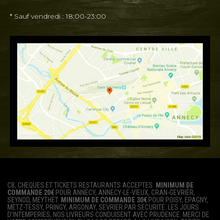
* Sauf vendredi : 18:00-23:00
CB, CHEQUES ET TICKETS RESTAURANTS ACCEPTES.
MINIMUM DE
COMMANDE 20€
POUR ANNECY, ANNECY-LE-VIEUX, CRAN-GEVRIER,
SEYNOD, MEYTHET.
MINIMUM DE COMMANDE 30€
POUR POISY, EPAGNY,
METZ-TESSY, PRINGY, ARGONAY, SEVRIER.PAR SECURITE. LES JOURS
D’INTEMPERIES, NOS LIVREURS CONDUISENT AVEC PRUDENCE. MERCI DE