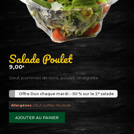
Salade Poulet
9,00
€
Oeuf, pommes de terre, poulet, vinaigrette
Offre Duo chaque mardi : -50 % sur le 2ᵉ salade
Allergènes :
Œuf, sulfites, Moutarde
AJOUTER AU PANIER