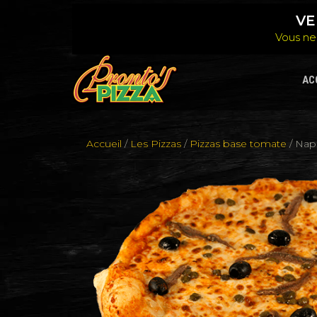
Aller
au
VE
contenu
Vous ne
AC
Accueil
/
Les Pizzas
/
Pizzas base tomate
/ Napo