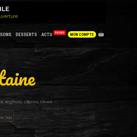
BLE
uverture
PROMO
SSONS
DESSERTS
ACTU
MON COMPTE
taine
, anchois, câpres, olives
me, Soja