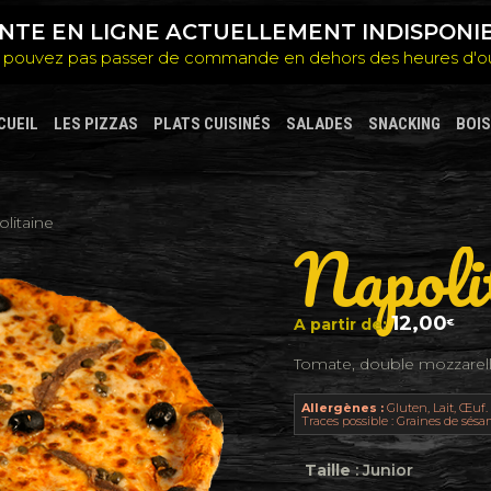
NTE EN LIGNE ACTUELLEMENT INDISPONI
 pouvez pas passer de commande en dehors des heures d'o
CUEIL
LES PIZZAS
PLATS CUISINÉS
SALADES
SNACKING
BOI
litaine
Napoli
12,00
A partir de:
€
Tomate, double mozzarella
Allergènes :
Gluten, Lait, Œuf.
Traces possible : Graines de sésa
Taille
: Junior