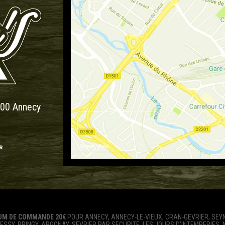
000 Annecy
*
UM DE COMMANDE 20€
POUR ANNECY, ANNECY-LE-VIEUX, CRAN-GEVRIER, SEYN
ESSY, PRINGY, ARGONAY, SEVRIER.PAR SECURITE. LES JOURS D’INTEMPERIES,