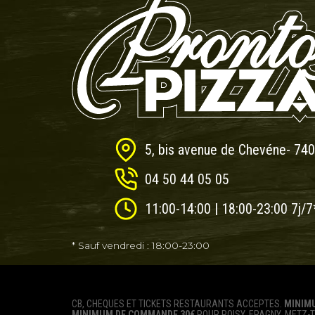
5, bis avenue de Chevéne- 74
04 50 44 05 05
11:00-14:00 | 18:00-23:00 7j/7
* Sauf vendredi : 18:00-23:00
CB, CHEQUES ET TICKETS RESTAURANTS ACCEPTES.
MINIM
MINIMUM DE COMMANDE 30€
POUR POISY, EPAGNY, METZ-T