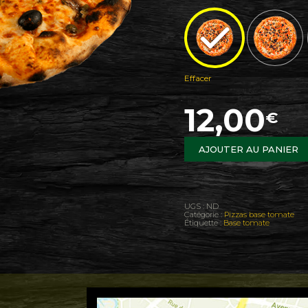
Effacer
12,00
€
AJOUTER AU PANIER
UGS :
ND
Catégorie :
Pizzas base tomate
Étiquette :
Base tomate