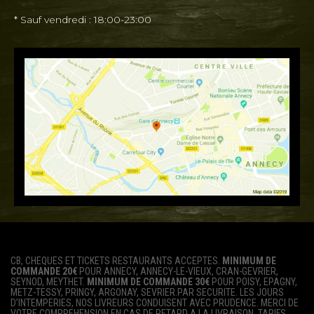
* Sauf vendredi : 18:00-23:00
CB, CHEQUES ET TICKETS RESTAURANTS ACCEPTES.
MINIMUM DE
COMMANDE 20€
POUR ANNECY, ANNECY-LE-VIEUX, CRAN-GEVRIER,
SEYNOD, MEYTHET.
MINIMUM DE COMMANDE 30€
POUR POISY, EPAGNY,
METZ-TESSY, PRINGY, ARGONAY, SEVRIER.PAR SECURITE. LES JOURS
D’INTEMPERIES, NOS LIVREURS CONDUISENT AVEC PRUDENCE. MERCI DE
VOTRE COMPREHENSION EN CAS DE RETARD A LA LIVRAISON. TARIFS