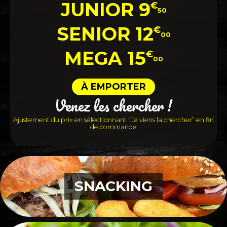
JUNIOR 9
€
5
0
SENIOR 12
€
00
MEGA 15
€
00
À EMPORTER
Venez les chercher !
Ajustement du prix en sélectionnant “Je viens la chercher” en fin
de commande
SNACKING