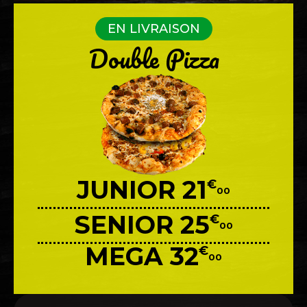
EN LIVRAISON
Double Pizza
JUNIOR 21
€
00
SENIOR 25
€
00
MEGA 32
€
00